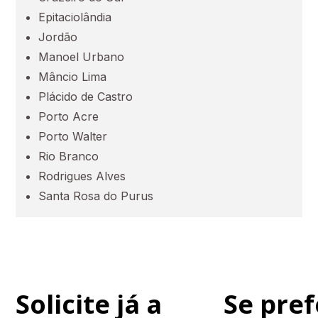
Epitaciolândia
Jordão
Maranhão (MA)
Manoel Urbano
Mâncio Lima
Mato Grosso (MT)
Plácido de Castro
Porto Acre
Mato Grosso do Sul (MS)
Porto Walter
Rio Branco
Minas Gerais (MG)
Rodrigues Alves
Santa Rosa do Purus
Pará (PA)
Paraíba (PB)
Solicite já a
Se pref
Paraná (PR)