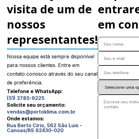
visita de um de
entrar
pernambuco (PE)
nossos
em cont
Piauí (PI)
representantes!
Rio de Janeiro (RJ)
Nossa equipe está sempre disponível
para nossos clientes. Entre em
Rio Grande do Norte (RN)
contato conosco através do seu canal
de preferência.
Telefone e WhatsApp:
Rio Grande do Sul (RS)
(51) 3785-9225
Solicite seu orçamento:
vendas@portoklima.com.br
Rondônia (RO)
Onde estamos:
Rua Berto Círio, 562 São Luis -
Canoas/RS 92430-020
Roraima (RR)