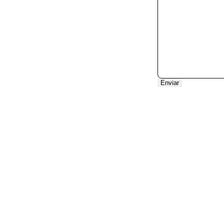
Santa Catarina (SC)
São Paulo (SP)
Sergipe (SE)
Enviar
Tocantins (TO)
Brasilia (DF)